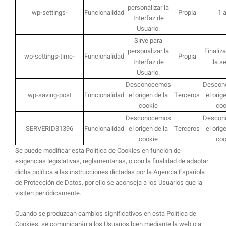
personalizar la
wp-settings-
Funcionalidad
Propia
1 
Interfaz de
Usuario.
Sirve para
personalizar la
Finaliz
wp-settings-time-
Funcionalidad
Propia
Interfaz de
la s
Usuario.
Desconocemos
Descon
wp-saving-post
Funcionalidad
el origen de la
Terceros
el orig
cookie
coo
Desconocemos
Descon
SERVERID31396
Funcionalidad
el origen de la
Terceros
el orig
cookie
coo
Se puede modificar esta Política de Cookies en función de
exigencias legislativas, reglamentarias, o con la finalidad de adaptar
dicha política a las instrucciones dictadas por la Agencia Española
de Protección de Datos, por ello se aconseja a los Usuarios que la
visiten periódicamente.
Cuando se produzcan cambios significativos en esta Política de
Cookies, se comunicarán a los Usuarios bien mediante la web o a